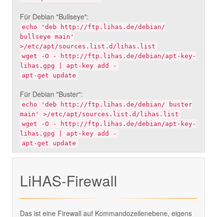
Für Debian "Bullseye":
echo 'deb http://ftp.lihas.de/debian/
bullseye main'
>/etc/apt/sources.list.d/lihas.list
wget -O - http://ftp.lihas.de/debian/apt-key-
lihas.gpg | apt-key add -
apt-get update
Für Debian "Buster":
echo 'deb http://ftp.lihas.de/debian/ buster
main' >/etc/apt/sources.list.d/lihas.list
wget -O - http://ftp.lihas.de/debian/apt-key-
lihas.gpg | apt-key add -
apt-get update
LiHAS-Firewall
Das ist eine Firewall auf Kommandozeilenebene, eigens